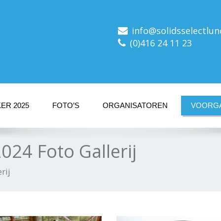
info@solidsselectlun
(0)416 24 11 23
ER 2025
FOTO’S
ORGANISATOREN
VOORGA
024 Foto Gallerij
rij