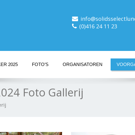
info@solidsselectlun
(0)416 24 11 23
ER 2025
FOTO’S
ORGANISATOREN
VOORGA
024 Foto Gallerij
rij