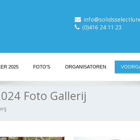
info@solidsselectlun
(0)416 24 11 23
ER 2025
FOTO’S
ORGANISATOREN
VOORGA
024 Foto Gallerij
rij